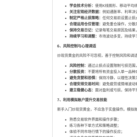
学会技术分析：
使用K线图形、移动平均
关注宏观经济数据：
例如通胀率、利率决
制定严格止损策略：
任何交易前设置止损
合理运用仓位管理：
避免重仓操作，分散
保持交易日记：
记录每笔交易原因及结果
持续学习和调整：
市场波动多变，持续学
6、风险控制与心理调适
炒现货黄金的风险不可忽视，善于控制风险和调
风险控制：
通过止损点设置限制亏损范围
分散投资：
不要将所有资金投入单一品种
避免贪婪和恐惧：
保持冷静，以理性决策
合理安排交易时间：
避免疲劳或情绪波动
建立稳健心态：
面对盈利或亏损，保持平
7、利用模拟账户提升交易技能
新手入门炒现货黄金，不应急于实盘操作。模拟
熟悉交易软件界面和操作步骤；
练习各种下单方式和策略调整；
体验不同市场行情下的操作反应；