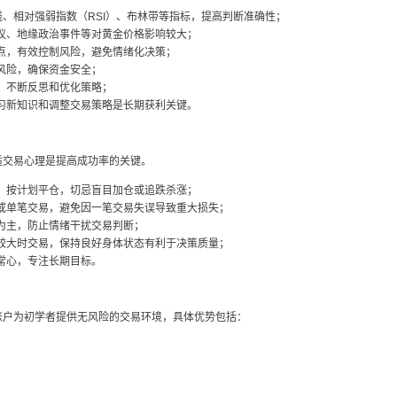
线、相对强弱指数（RSI）、布林带等指标，提高判断准确性；
议、地缘政治事件等对黄金价格影响较大；
点，有效控制风险，避免情绪化决策；
风险，确保资金安全；
，不断反思和优化策略；
习新知识和调整交易策略是长期获利关键。
适交易心理是提高成功率的关键。
，按计划平仓，切忌盲目加仓或追跌杀涨；
或单笔交易，避免因一笔交易失误导致重大损失；
为主，防止情绪干扰交易判断；
较大时交易，保持良好身体状态有利于决策质量；
常心，专注长期目标。
账户为初学者提供无风险的交易环境，具体优势包括：