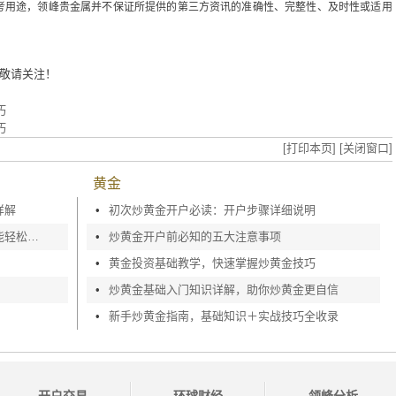
考用途，领峰贵金属并不保证所提供的第三方资讯的准确性、完整性、及时性或适用
敬请关注！
巧
巧
[打印本页]
[关闭窗口]
黄金
详解
•
初次炒黄金开户必读：开户步骤详细说明
如何快速完成现货黄金开户，零基础也能轻松上手
•
炒黄金开户前必知的五大注意事项
•
黄金投资基础教学，快速掌握炒黄金技巧
•
炒黄金基础入门知识详解，助你炒黄金更自信
•
新手炒黄金指南，基础知识＋实战技巧全收录