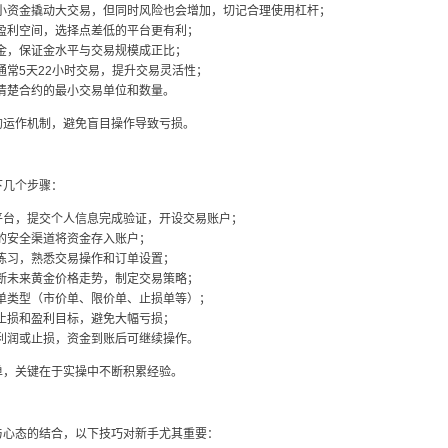
小资金撬动大交易，但同时风险也会增加，切记合理使用杠杆；
盈利空间，选择点差低的平台更有利；
金，保证金水平与交易规模成正比；
常5天22小时交易，提升交易灵活性；
清楚合约的最小交易单位和数量。
的运作机制，避免盲目操作导致亏损。
下几个步骤：
规平台，提交个人信息完成验证，开设交易账户；
的安全渠道将资金存入账户；
练习，熟悉交易操作和订单设置；
断未来黄金价格走势，制定交易策略；
单类型（市价单、限价单、止损单等）；
止损和盈利目标，避免大幅亏损；
利润或止损，资金到账后可继续操作。
单，关键在于实操中不断积累经验。
与心态的结合，以下技巧对新手尤其重要：