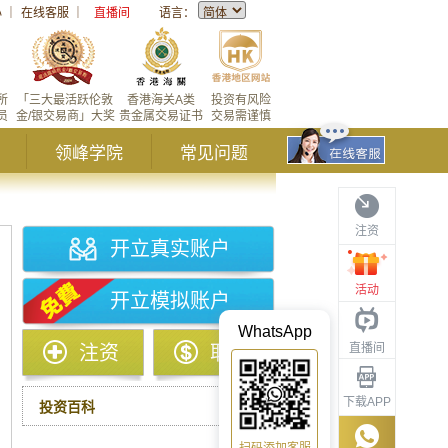
心
｜
在线客服
｜
直播间
语言：
所
「三大最活跃伦敦
香港海关A类
投资有风险
员
金/银交易商」大奖
贵金属交易证书
交易需谨慎
领峰学院
常见问题
注资
开立真实账户
活动
开立模拟账户
WhatsApp
直播间
注资
取款
下载APP
投资百科