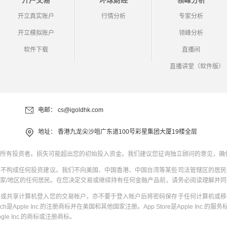
开户交易
环球财经
领峰分析
开立真实账户
行情分析
专家分析
开立模拟账户
领峰分析
软件下载
直播间
直播讲堂（软件版）
电邮：
cs@igoldhk.com
地址：
香港九龙尖沙咀广东道100号彩星集团大厦19楼全层
所有投资者。损失可能超出您的初始投入资金。我们建议您征询独立顾问的意见，确
并不构成任何投资建议。我们不向美国、中国香港、中国台湾等某些司法管辖区的居民
家/地区的任何居民。在您决定交易或继续持有任何金融产品前，请务必阅读理解并
共或共享计算机登入您的交易帐户，亦不要于登入帐户后将密码保存于任何计算机或移
uch是Apple Inc.的注册商标并在美国和其他国家注册。App Store是Apple Inc.的服务标
oogle Inc.的商标或注册商标。