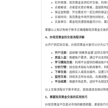
杠杆原理：现货黄金支持杠杆交易，利用
点差解读：点差是买卖价格差，直接影响
保证金制度：开仓需支付一定比例的保证
交易时间：现货黄金市场开放时间较长，通
交易单位：黄金现货通常按盎司计价，需
掌握以上知识有助于新手正确理解现货黄金交易
4、炒现货黄金的交易流程详解
从开户到实际交易，炒现货黄金大致可以分为以
开户注册：
选择像“领峰贵金属”这样正
资金入金：
根据账户要求，通过平台支持
学习模拟交易：
利用平台提供的模拟账户
分析行情：
结合技术指标与新闻事件，判
下单交易：
选择买入或卖出操作，设置订
监控交易：
持续关注持仓动态，合理调整
平仓结算：
根据市场走势，适时平仓锁定
以上交易流程对于新手而言，层层递进且相对简
5、掌握现货黄金交易的实用技巧
炒现货黄金不仅是对市场的敏感把握，更是技巧