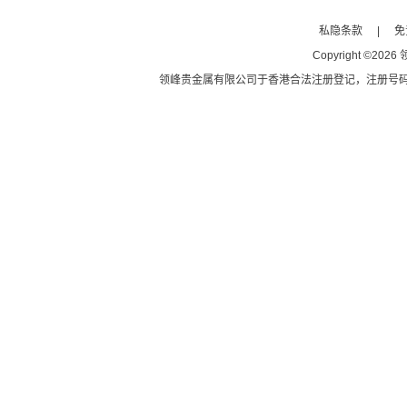
私隐条款
|
免
Copyright
©
2026
领峰贵金属有限公司于
香港合法注册登记
，注册号码