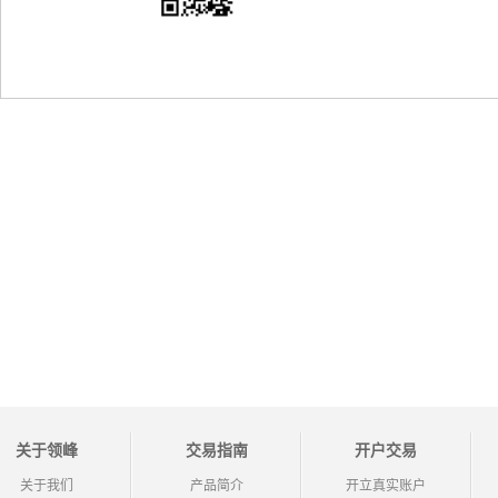
关于领峰
交易指南
开户交易
关于我们
产品简介
开立真实账户