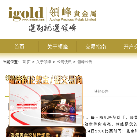
首页
关于领峰
交易指南
开户
当前位置：
首 页
>
关于领峰
>
公司快讯
>
领峰公告
领峰公告
全部公告
交易公告
活动公告
其他公告
交易争霸赛第二十六季
活动公告
欢庆十五周年，交易争霸瓜分百万奖金！。每日随机匹配对手，炒黄
赢双倍奖金，燃情冲榜惊喜加倍，特许勋章等你点亮，领峰是您的
2026年08月03日5:00 至 2026年09月04日5:00比赛时间：北京时