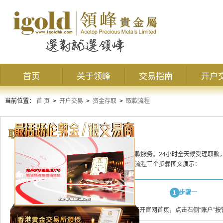
首页
关于领峰
交易指南
开户
当前位置：
首 页
>
开户交易
>
资金存取
>
取款流程
取款流程
领峰
贵金属
为客户提供业内最方便快捷的取款服务。24小时全天候受理取款
可登入「用户中心」办理取款，以下为取款流程三个步骤图文演示：
1
步骤一
打开官网首页，点击右侧“账户”按