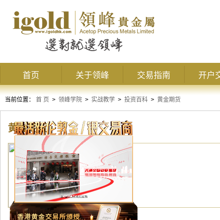
首页
关于领峰
交易指南
开户
当前位置：
首 页
>
领峰学院
>
实战教学
>
投资百科
>
黄金期货
黄金期货