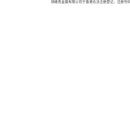
领峰贵金属有限公司于
香港合法注册登记
，注册号码