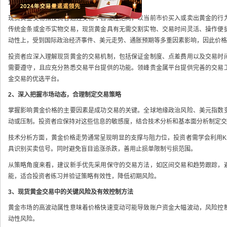
1、现货黄金交易的基本概念与市场特点
现货黄金交易指投资者通过交易平台或经纪商，以当前市价买入或卖出黄金的行
传统金条或金币实物交易，现货黄金具有无需交割实物、交易时间灵活、操作便
动性上，受到国际政治经济事件、美元走势、通胀预期等多重因素影响，因此价格
投资者应深入理解现货黄金的交易机制，包括保证金制度、点差费用以及交易时
需要遵守，且应充分熟悉交易平台提供的功能。领峰贵金属平台提供完善的交易
金交易的优选平台。
2、深入把握市场动态，合理制定交易策略
掌握影响黄金价格的主要因素是成功交易的关键。全球地缘政治风险、美元指数
动或压制。投资者应保持对这些信息的敏感度，结合技术分析和基本面分析制定交
技术分析方面，黄金价格走势通常呈现明显的支撑与阻力位，投资者需学会利用K
具识别买卖信号。同时避免盲目追涨杀跌，善用止损单限制亏损范围。
从策略角度来看，建议新手优先采用保守的交易方法，如区间交易和趋势跟踪，
能，适合投资者练习并验证策略有效性，降低初期风险。
3、现货黄金交易中的关键风险及有效控制方法
黄金市场的高波动属性意味着价格快速变动可能导致账户资金大幅波动，风险控
动性风险。