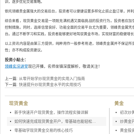
训，逐步优化交易策略。
依托领峰贵金属强大的交易后台，投资者可以便捷设置多样化止损止盈订单，并利
综合来看，现货黄金交易是一项既充满机遇又面临挑战的投资行为。投资者应加
控制措施。同时，选择信誉良好、功能全面的交易平台尤为重要，领峰贵金属凭
台。通过不断学习和实践，投资者能够更好地驾驭黄金市场，实现财富的稳健增长
以上资讯内容是由第三方提供，纯粹用作一般参考用途，领峰贵金属并不保证所
性；亦不构成投资建议。
投资小贴士：
领峰实况讲堂
现已开播，名师坐镇深度解析，敬请关注！
上一篇:
从零开始学炒现货黄金的实用入门指南
下一篇:
快速提升炒现货黄金水平的实用技巧
现货黄金
黄金
•
新手快速开户现货黄金，操作流程实操详解
•
初次炒
•
如何快速完成现货黄金开户，零基础也能轻松上手
•
炒黄金
•
零基础学现货黄金交易的核心技巧
•
黄金投