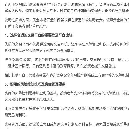
针对市场风险，建议投资者严守交易计划，避免情绪化操作，合理设置止损和止
够放大收益，但同时也会放大亏损，过度使用杠杆可能加速爆仓，选择适当的建仓
流动性风险方面，黄金市场开盘时间虽长但在特定时段波动较大，领峰贵金属的
有助于交易者更好管理风控。
4、选择合适的交易平台的重要性及平台比较
优质的交易平台不仅提供透明的交易环境，还可以在风险管理和客户支持方面保
具多样性以及客服响应速度都应作为考虑重点。
推荐“领峰贵金属”，该平台拥有正规资质和良好的声誉，交易执行速度快且稳定
一键止盈止损等。平台还具备丰富的教育资源，帮助投资者提升交易能力。
相比其他平台，领峰贵金属在客户资金安全和风险控制系统上有更严格的保障机制
5、实用的风险控制技巧及资金管理要点
良好的风险控制是持续盈利的基础。投资者首先应明确每笔交易的风险敞口，不建
过分散交易来避免集中风险过大。
止损设置应合理安置于关键支撑或阻力位之外，避免因短期市场噪音而被误触但
锁定已有利润。
资金管理方面，建议设立每日或每周交易计划及盈利目标，避免因贪婪或恐惧导