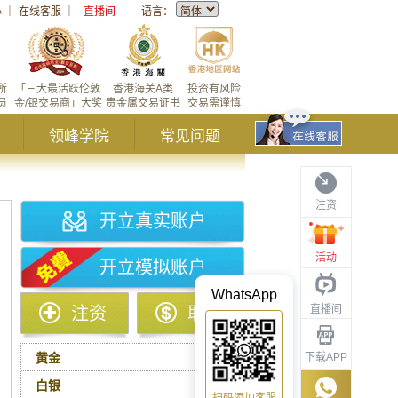
心
｜
在线客服
｜
直播间
语言：
所
「三大最活跃伦敦
香港海关A类
投资有风险
员
金/银交易商」大奖
贵金属交易证书
交易需谨慎
领峰学院
常见问题
注资
开立真实账户
活动
开立模拟账户
WhatsApp
直播间
注资
取款
黄金
下载APP
白银