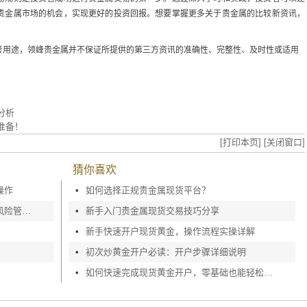
贵金属市场的机会，实现更好的投资回报。想要掌握更多关于贵金属的比较新资讯，
考用途，领峰贵金属并不保证所提供的第三方资讯的准确性、完整性、及时性或适用
分析
准备！
[打印本页]
[关闭窗口]
猜你喜欢
操作
•
如何选择正规贵金属现货平台？
贵金属交易进阶指南：贵金属交易中的风险管控方法
•
新手入门贵金属现货交易技巧分享
•
新手快速开户现货黄金，操作流程实操详解
•
初次炒黄金开户必读：开户步骤详细说明
？
•
如何快速完成现货黄金开户，零基础也能轻松上手