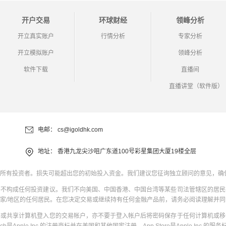
开户交易
环球财经
领峰分析
开立真实账户
行情分析
专家分析
开立模拟账户
领峰分析
软件下载
直播间
直播讲堂（软件版）
电邮：
cs@igoldhk.com
地址：
香港九龙尖沙咀广东道100号彩星集团大厦19楼全层
所有投资者。损失可能超出您的初始投入资金。我们建议您征询独立顾问的意见，确
并不构成任何投资建议。我们不向美国、中国香港、中国台湾等某些司法管辖区的居民
家/地区的任何居民。在您决定交易或继续持有任何金融产品前，请务必阅读理解并
共或共享计算机登入您的交易帐户，亦不要于登入帐户后将密码保存于任何计算机或移
uch是Apple Inc.的注册商标并在美国和其他国家注册。App Store是Apple Inc.的服务标