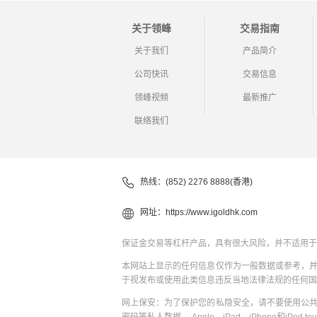
关于领峰
交易指南
关于我们
产品简介
公司快讯
交易信息
领峰视频
最新推广
联络我们
热线：(852) 2276 8888(香港)
网址：
https://www.igoldhk.com
保证金交易等杠杆产品，具有很大风险，并不适用于
本网站上显示的任何信息仅作为一般数据或参考，
于视发布或使用此类信息违反当地法律法规的任何国
网上保安：为了保护您的私隐安全，请不要使用公
密码等私人数据。 Apple，iPad，iPhone和iPod to