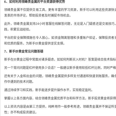
6、如何利用领峰贵金属的平台资源获得优势
领峰贵金属不仅提供交易工具，更有丰富的学习资源，新手可以利用这些资源快
发表的市场评论，帮助投资者及时捕捉市场机会。
此外，领峰贵金属支持24小时客服在线解答问题，无论是入门疑惑还是交易技巧
践，积累实战经验。
平台的安全保障措施也令人放心，如资金隔离管理和多重账户验证，保障投资者
和优质的服务，为新手炒黄金提供坚实支撑。
7、新手炒黄金常见问题答疑
新手在炒黄金过程中常面对诸多疑虑，如如何判断买入时机？答案是结合技术指标
另一个常问问题是杠杆使用多少合适？一般建议新手使用较低杠杆比例，同时严格
还有关于入金和出金的问题，领峰贵金属提供多样支付通道和快速到账服务，确
作中遇到的技术问题。
通过持续学习和实践，新手能逐步提升操作水平，实现稳定盈利。
掌握以上各方面内容，结合领峰贵金属优质平台和科学方法，新手投资黄金将获得
以上资讯内容是由第三方提供，纯粹用作一般参考用途，领峰贵金属并不保证所
性；亦不构成投资建议。