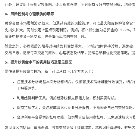
此外，建议新手采用定投策略，逐步积累仓位，同时保持良好的交易纪律，切忌情
4、风险控制与心理素质的培养
黄金交易市场虽然波动较大，但通过有效的风险管理，可以最大限度保护资金安
免损失扩大，同时设定止盈点锁定利润。例如，将止损设置为总资金的1%-2%
度集中投资某一笔交易，也是降低风险的有效手段。
除此之外，心理素质的培养对持续盈利益处重大。市场波动时保持冷静，避免被
交易日志，记录每次交易的原因、心理状态及结果，持续总结和优化交易策略，提
5、提升炒黄金水平的实用技巧及常见误区
要快速提升炒黄金技巧，新手可以从以下几个方面入手：
注重技术分析与基本面分析相结合。仅依赖技术指标可能导致误判，结合
于把握趋势。
利用趋势判断工具，例如趋势线和支撑阻力位，识别买卖时机。
保持持续学习，关注权威资讯和专业分析报告，不断修正自己的交易策略
合理利用平台提供的杠杆功能，但切忌盲目使用高杠杆，以免迅速放大亏
常见误区包括盲目追涨杀跌、频繁交易导致手续费增加、忽视风险管理等，避免这