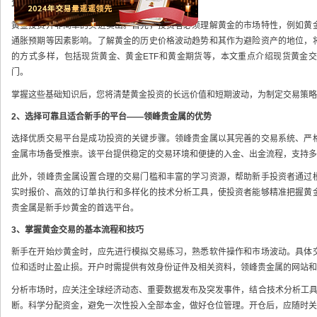
1、理解黄金投资的基本知识
黄金投资并非简单的买进卖出。首先，投资者必须理解黄金的市场特性，例如黄
通胀预期等因素影响。了解黄金的历史价格波动趋势和其作为避险资产的地位，
的方式多样，包括现货黄金、黄金ETF和黄金期货等，本文重点介绍现货黄金
门。
掌握这些基础知识后，您将清楚黄金投资的长远价值和短期波动，为制定交易策略
2、选择可靠且适合新手的平台——领峰贵金属的优势
选择优质交易平台是成功投资的关键步骤。领峰贵金属以其完善的交易系统、严
金属市场备受推崇。该平台提供稳定的交易环境和便捷的入金、出金流程，支持多
此外，领峰贵金属设置合理的交易门槛和丰富的学习资源，帮助新手投资者通过
实时报价、高效的订单执行和多样化的技术分析工具，使投资者能够精准把握黄
贵金属是新手炒黄金的首选平台。
3、掌握黄金交易的基本流程和技巧
新手在开始炒黄金时，应先进行模拟交易练习，熟悉软件操作和市场波动。具体
位和适时止盈止损。开户时需提供有效身份证件及相关资料，领峰贵金属的网站和
分析市场时，应关注全球经济动态、重要数据发布及突发事件，结合技术分析工具
断。科学分配资金，避免一次性投入全部本金，做好仓位管理。开仓后，应随时关