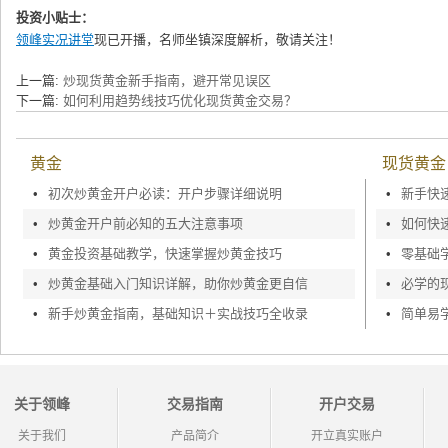
投资小贴士：
领峰实况讲堂
现已开播，名师坐镇深度解析，敬请关注！
上一篇:
炒现货黄金新手指南，避开常见误区
下一篇:
如何利用趋势线技巧优化现货黄金交易？
黄金
现货黄金
•
初次炒黄金开户必读：开户步骤详细说明
•
新手快
•
炒黄金开户前必知的五大注意事项
•
•
黄金投资基础教学，快速掌握炒黄金技巧
•
零基础
•
炒黄金基础入门知识详解，助你炒黄金更自信
•
必学的
•
新手炒黄金指南，基础知识＋实战技巧全收录
•
简单易
关于领峰
交易指南
开户交易
关于我们
产品简介
开立真实账户