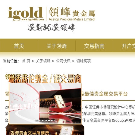
首页
关于领峰
交易指南
开户
当前位置：
首 页
>
关于领峰
>
公司快讯
>
领峰奖项
领峰奖项
领峰再创辉煌, 蝉联《和讯网》：年度最佳贵金属交易平台
2014年1月23日晚，由中国财经网络门户和讯网、中国证券市场研究设计中心等机
第十一届财经风云榜黄金行业颁奖典礼&rdquo;在深圳完美落幕。领峰
贵金属
力压
合服务提供黄金公司&rdquo;以及&ldquo;年度
最佳贵金属交易平台
&rdquo;
2013年度所取成绩的最高肯定！