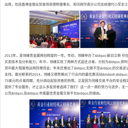
出席，包括香港金银业贸易场张德熙理事长、和讯网华南分公司总经理代小军女士等
2013年，是领峰贵金属再创辉煌的一年。年初，领峰举办了&ldquo;破旧立新 尽在黄
买卖技术及分析能力；年中，领峰实现了两种方式返还点差，分别为&ldquo;即时返&rdq
资中最大程度地运用回赠资金；年末还推出了&ldquo;无微不至&rdquo;的
支持。面对崭新的2014，领峰又顺势推出了行业内的最优惠活动&mdash;&ldqu
75美元的点差回赠，充分调动起投资者的热情。正是因为领峰交易平台的安全稳
提供了专业服务，才让这么多投资者选择了我们！这一点一滴的努力与进步，无一不
公司&rdquo;及&ldquo;年度最佳贵金属交易平台&rdquo;的缘由。